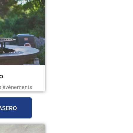
o
os évènements
ASERO