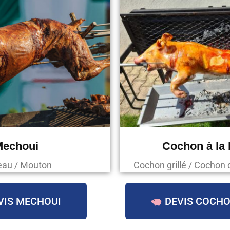
Mechoui
Cochon à la
au / Mouton
Cochon grillé / Cochon 
VIS MECHOUI
DEVIS COCHO