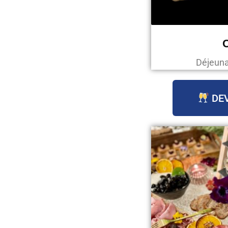
C
Déjeunat
DEV