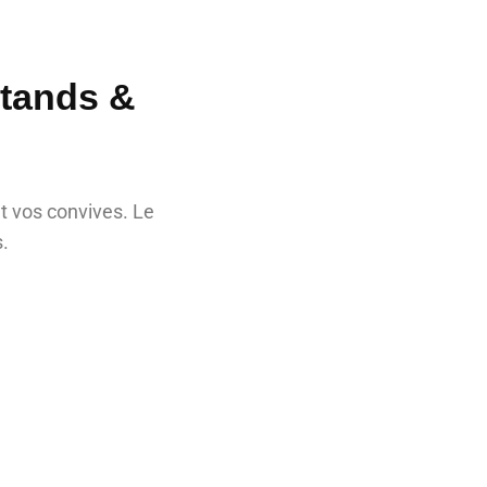
Stands &
t vos convives. Le
s.