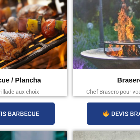
ue / Plancha
Braser
rillade aux choix
Chef Brasero pour v
IS BARBECUE
DEVIS BR