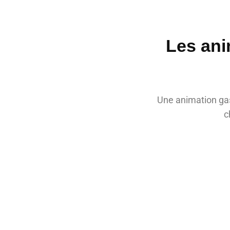
Les ani
Une animation gas
c