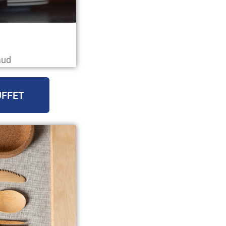
aud
UFFET