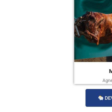
Agne
DE