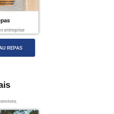
epas
en entreprise
AU REPAS
ais
convives.