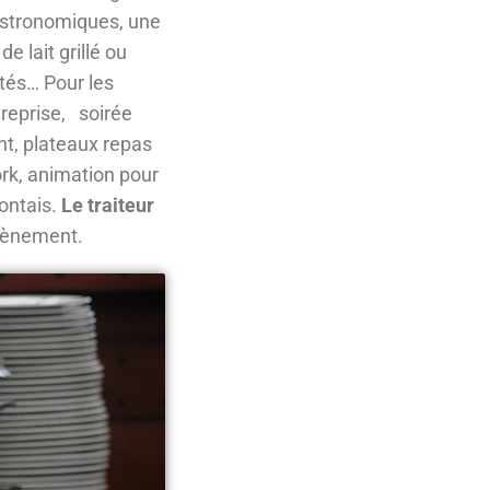
astronomiques, une
 lait grillé ou
ités… Pour les
treprise, soirée
nt, plateaux repas
ork, animation pour
montais.
Le traiteur
vènement.