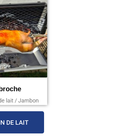
 broche
de lait / Jambon
N DE LAIT