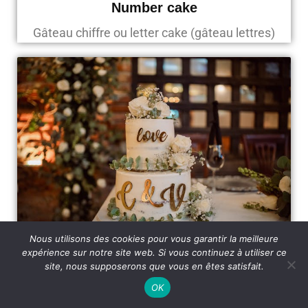
Number cake
Gâteau chiffre ou letter cake (gâteau lettres)
Nous utilisons des cookies pour vous garantir la meilleure
expérience sur notre site web. Si vous continuez à utiliser ce
Wedding cake design
site, nous supposerons que vous en êtes satisfait.
OK
Gâteau de mariage sur mesure