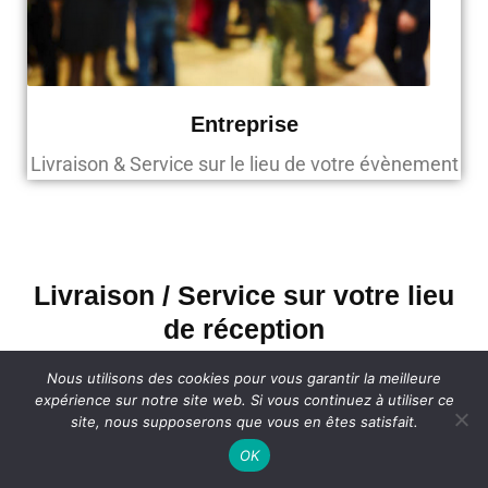
Entreprise
Livraison & Service sur le lieu de votre évènement
Livraison / Service sur votre lieu
de réception
Nous utilisons des cookies pour vous garantir la meilleure
Disponible dans l’agglomération Feyzinoise :
expérience sur notre site web. Si vous continuez à utiliser ce
Centre Ville, Champ Plantier, Vignettes Figuières,
site, nous supposerons que vous en êtes satisfait.
l’Oasis, La Tour, Razes. Livraison et service sur le
OK
lieu de votre réception à proximité : Solaize, Saint