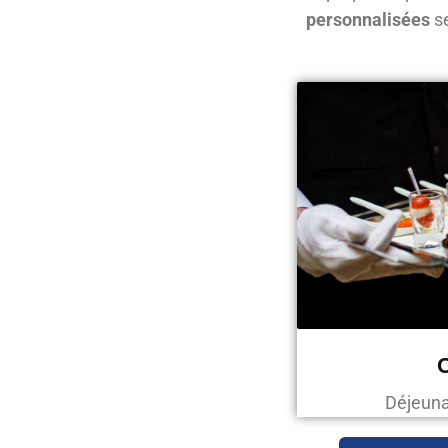
personnalisées
se
C
Déjeunat