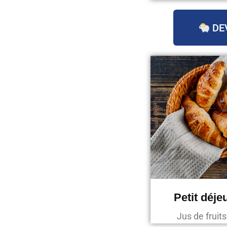
DE
Petit déje
Jus de fruit