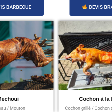
IS BARBECUE
DEVIS BR
Mechoui
Cochon à la
au / Mouton
Cochon grillé / Cochon 