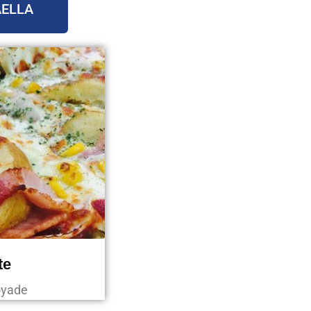
AELLA
te
oyade