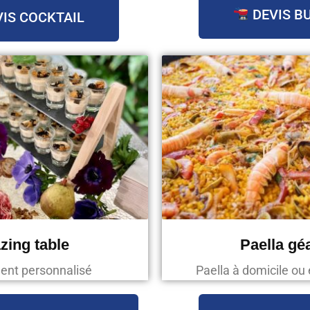
DEVIS B
IS COCKTAIL
zing table
Paella gé
ent personnalisé
Paella à domicile ou 