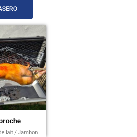
ASERO
 broche
de lait / Jambon