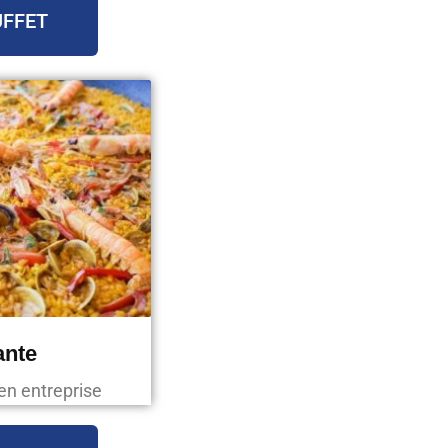
UFFET
ante
en entreprise