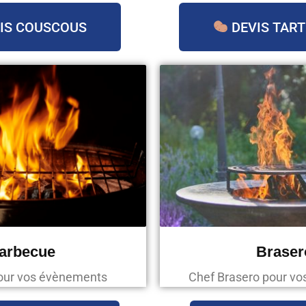
IS COUSCOUS
DEVIS TART
arbecue
Braser
our vos évènements
Chef Brasero pour v