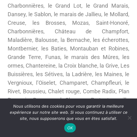
Charbonnières, le Grand Lot, le Grand Marais,
Dansey, le Sablon, le marais de Jallieu, le Mollard,
Creuse, les Brosses, Mozas, Saint-Honoré,
Charbonnières, Château de Champfort,
Maladière, Balousse, la Bernache, les écherottes,
Montbernier, les Baties, Montauban et Robines,
Grande Terre, Funas, le marais des Mûres, les
ormes, Chantereine, la Croix blanche, la Grive, Les
Buissières, les Sétives, la Ladrière, les Maines, le
Vergnioux, l’Oiselet, Champaret, Champfleuri, le
Rivet, Boussieu, Chalet rouge, Combe Radix, Plan
Bourgoin, Beauregard, Charges.. Partout en ville
Nous utilisons des cookies pour vous garantir la meilleure
:
Allée Beau Pré, Allée des Soyeux, Avenue de Bourg-
expérience sur notre site web. Si vous continuez à utiliser ce
en-Bresse, Avenue du Maréchal Leclerc, Allée
site, nous supposerons que vous en êtes satisfait.
Beaupré, Allée du Beau Verger, Avenue de Champ
OK
Fleuri, Avenue du Médipôle, Allée Claude Bernard,